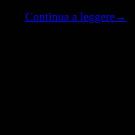
mentre i pochi passanti fugg
a …
Continua a leggere
→