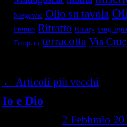
Oli
Olio su tavola
Niegowic
Ritratto
Premio
Rotary
sanguign
terracotta
Via Cruc
Tempera
Archivi categoria:
g. 
←
Articoli più vecchi
Io e Dio
Pubblicato il
2 Febbraio 20