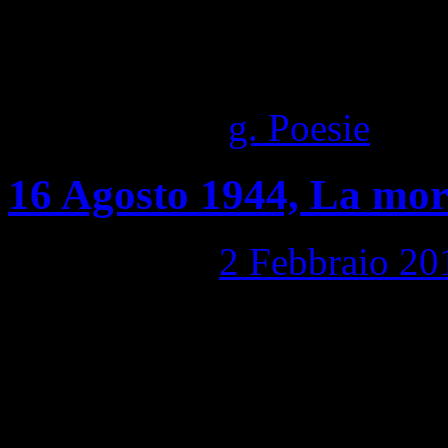
1,542 Visite totali
Pubblicato in
g. Poesie
|
Com
16 Agosto 1944, La mort
Pubblicato il
2 Febbraio 20
16 Agosto 1944, La morte i
afoso pomeriggio d’estate e 
fucili là al castello. …”Non