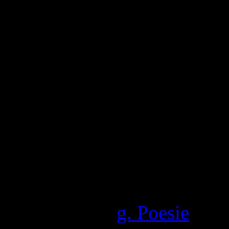
1,311 Visite totali
Pubblicato in
g. Poesie
|
Com