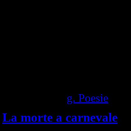
1,449 Visite totali
Pubblicato in
g. Poesie
|
Com
La morte a carnevale