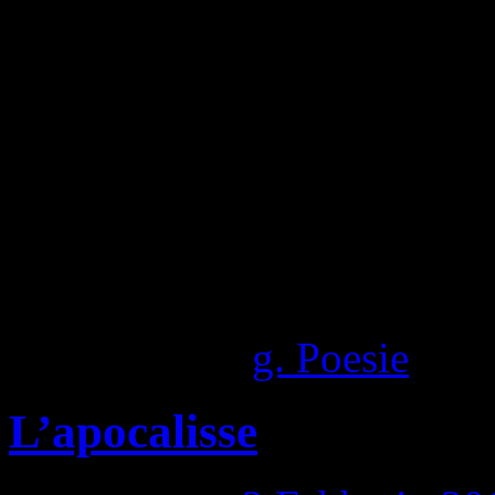
1,493 Visite totali
Pubblicato in
g. Poesie
|
Com
L’apocalisse