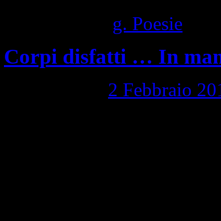
Pubblicato in
g. Poesie
|
Com
Corpi disfatti … In ma
Pubblicato il
2 Febbraio 20
Corpi disfatti … In mani am
corrotti da formule impazzi
dov’è? Eppure nell’acqua fr
entrano quei corpi in mani 
nido si rifà gioco ancora, 