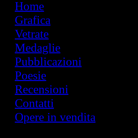
Vai
Home
al
contenuto
Grafica
Vetrate
Medaglie
Pubblicazioni
Poesie
Recensioni
Contatti
Opere in vendita
Indice