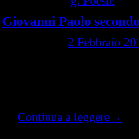
Pubblicato in
g. Poesie
|
Com
Giovanni Paolo secondo
Pubblicato il
2 Febbraio 20
Giovanni Paolo secondo ed 
Chiesa di Cristo, frutto del
Conciliari un brivido mi sco
Lui. una medaglia, docume
…
Continua a leggere
→