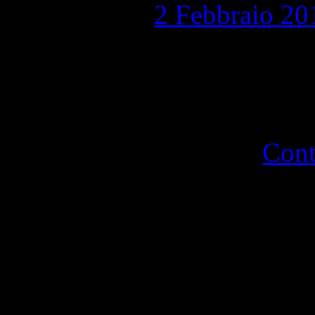
Pubblicato il
2 Febbraio 20
La morte a carnevale “La t
… a far paesaggi” … mi di
presagio di morte mi assale
di cento gradini col …
Cont