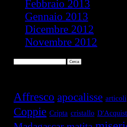
Febbraio 2013
Gennaio 2013
Dicembre 2012
Novembre 2012
Ricerca
per:
Parole chiave
Affresco
apocalisse
articoli
Coppie
Cripta
cristallo
D'Acquis
miseri
Madagascar
matita