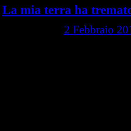
La mia terra ha tremat
Pubblicato il
2 Febbraio 20
La mia terra ha tremato Nell
all’aperto attendo che si pl
la paura. … Ancora, ancora
quelle dei tuoi figli cadon