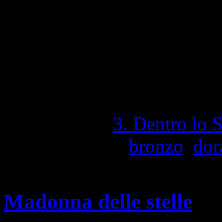
1,394 Visite totali
Pubblicato in
3. Dentro lo 
Contrassegnato
bronzo
,
dor
su
disabilitati
Candeliere
Madonna delle stelle