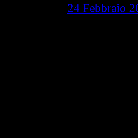
Pubblicato il
24 Febbraio 2
Madonna delle stelle, 1974,
Modena 1,550 Visite totali