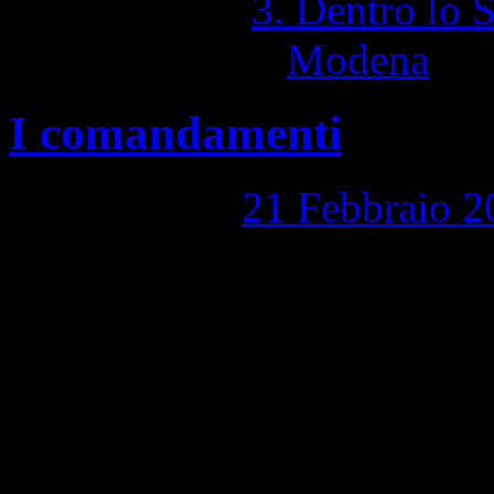
Pubblicato in
3. Dentro lo 
Contrassegnato
Modena
|
C
I comandamenti
Pubblicato il
21 Febbraio 2
I comandamenti, chiesa parr
Modena 1,367 Visite totali