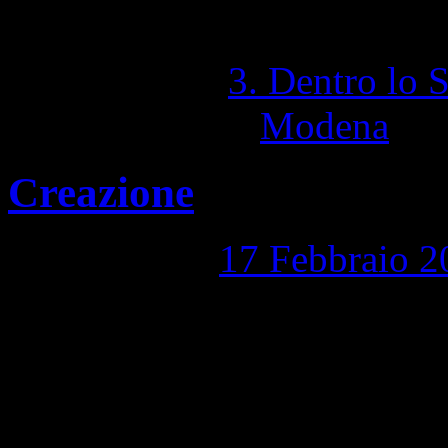
1,422 Visite totali
Pubblicato in
3. Dentro lo 
Contrassegnato
Modena
|
C
Creazione
Pubblicato il
17 Febbraio 2
Creazione, 2000, bozzetto pr
facciata della chiesa parr. 
1,469 Visite totali