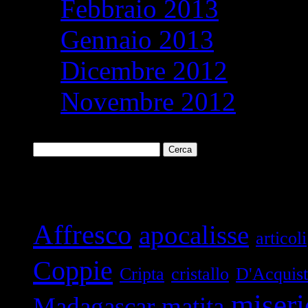
Febbraio 2013
Gennaio 2013
Dicembre 2012
Novembre 2012
Ricerca
per:
Parole chiave
Affresco
apocalisse
articoli
Coppie
Cripta
cristallo
D'Acquis
miseri
Madagascar
matita