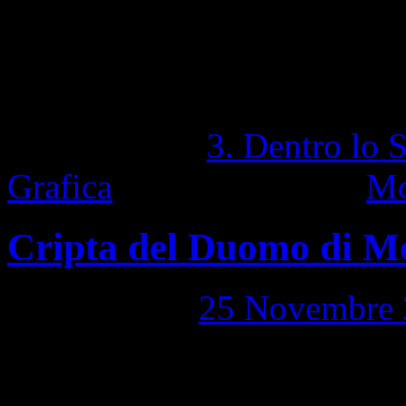
1,469 Visite totali
Pubblicato in
3. Dentro lo 
Grafica
|
Contrassegnato
Mo
Cripta del Duomo di M
Pubblicato il
25 Novembre 
Pelloni ha rinnovato l’arred
della Cripta del Duomo di M