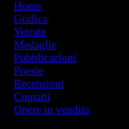
Vai
Home
al
contenuto
Grafica
Vetrate
Medaglie
Pubblicazioni
Poesie
Recensioni
Contatti
Opere in vendita
Indice