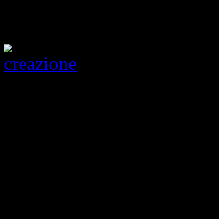
Creazione, 2000, bozzetto pr
facciata della chiesa parr. 