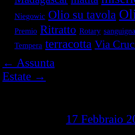
Oli
Olio su tavola
Niegowic
Ritratto
Premio
Rotary
sanguign
terracotta
Via Cruc
Tempera
←
Assunta
Estate
→
Creazione
Pubblicato il
17 Febbraio 2