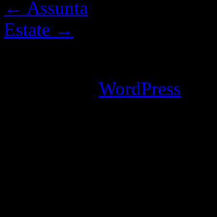
←
Assunta
Estate
→
I commenti sono chiusi.
Powered by
WordPress
an