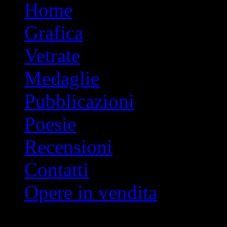
Vai
Home
al
contenuto
Grafica
Vetrate
Medaglie
Pubblicazioni
Poesie
Recensioni
Contatti
Opere in vendita
Indice