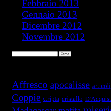
Febbraio 2013
Gennaio 2013
Dicembre 2012
Novembre 2012
Ricerca
per:
Parole chiave
Affresco
apocalisse
articoli
Coppie
Cripta
cristallo
D'Acquis
miseri
Madagascar
matita