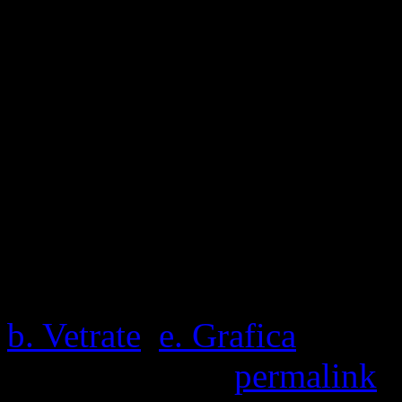
1,471 Visite totali, 2 visit
Questa voce è stata pubblic
b. Vetrate
,
e. Grafica
e cont
Contrassegna il
permalink
.