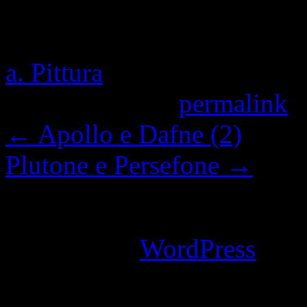
Questa voce è stata pubblic
a. Pittura
e contrassegnata 
Contrassegna il
permalink
.
←
Apollo e Dafne (2)
Plutone e Persefone
→
I commenti sono chiusi.
Powered by
WordPress
an