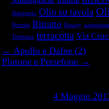
Oli
Olio su tavola
Niegowic
Ritratto
Premio
Rotary
sanguign
terracotta
Via Cruc
Tempera
←
Apollo e Dafne (2)
Plutone e Persefone
→
Bacco e Demetra
Pubblicato il
4 Maggio 201