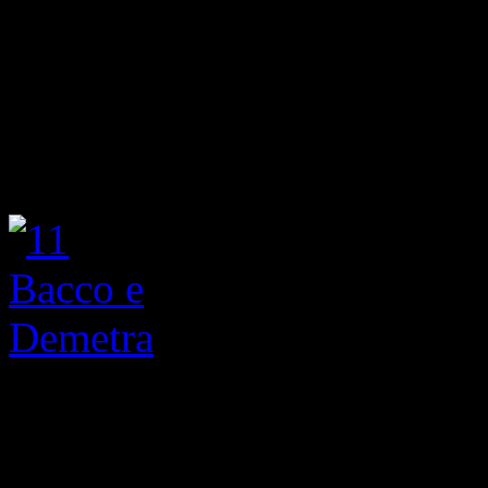
Bacco e Demetra o della dis
2011, Olio su tela, cm 80 x 
La classica scena rappresent
la potenza sessuale.