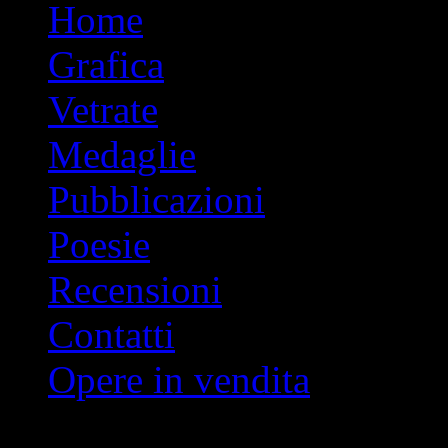
Vai
Home
al
contenuto
Grafica
Vetrate
Medaglie
Pubblicazioni
Poesie
Recensioni
Contatti
Opere in vendita
Indice