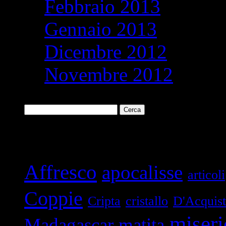
Febbraio 2013
Gennaio 2013
Dicembre 2012
Novembre 2012
Ricerca
per:
Parole chiave
Affresco
apocalisse
articoli
Coppie
Cripta
cristallo
D'Acquis
miseri
Madagascar
matita