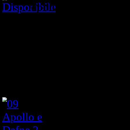
Apollo e Dafne
(2) o 
2011, Olio su tela, cm 100 
Prezzo indicativo:
€ 2.000
La trasformazione della ninf
dell’amante vuole significar
presunzione del potere divi