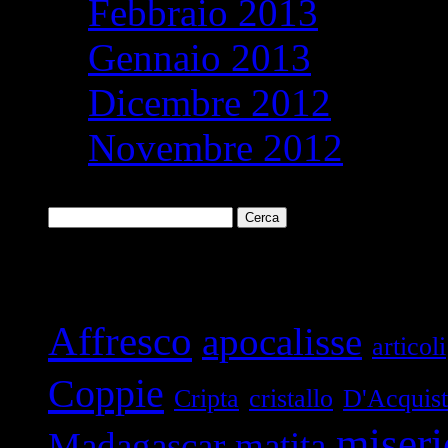
Febbraio 2013
Gennaio 2013
Dicembre 2012
Novembre 2012
Ricerca
per:
Parole chiave
Affresco
apocalisse
articoli
Coppie
Cripta
cristallo
D'Acquis
miseri
Madagascar
matita