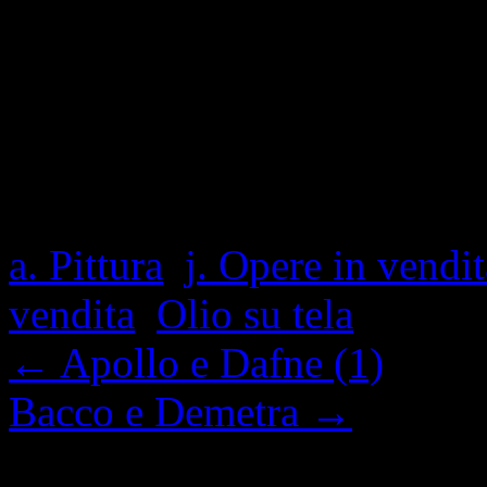
1,437 Visite totali, 2 visit
Questa voce è stata pubblic
a. Pittura
,
j. Opere in vendit
vendita
,
Olio su tela
. Contr
←
Apollo e Dafne (1)
Bacco e Demetra
→
I commenti sono chiusi.