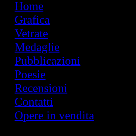
Vai
Home
al
contenuto
Grafica
Vetrate
Medaglie
Pubblicazioni
Poesie
Recensioni
Contatti
Opere in vendita
Indice