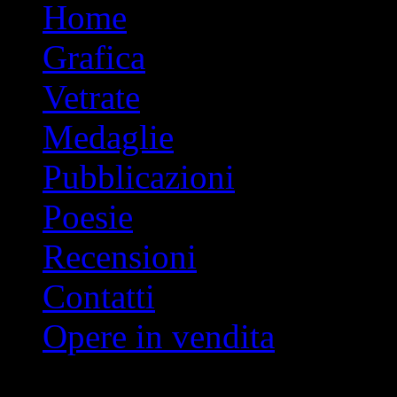
Vai
Home
al
contenuto
Grafica
Vetrate
Medaglie
Pubblicazioni
Poesie
Recensioni
Contatti
Opere in vendita
Indice