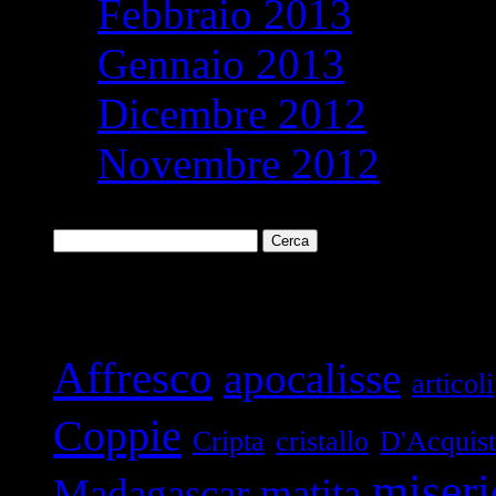
Febbraio 2013
Gennaio 2013
Dicembre 2012
Novembre 2012
Ricerca
per:
Parole chiave
Affresco
apocalisse
articoli
Coppie
Cripta
cristallo
D'Acquis
miseri
Madagascar
matita