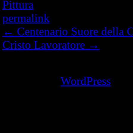
Pittura
e contrassegnata co
permalink
.
←
Centenario Suore della C
Cristo Lavoratore
→
I commenti sono chiusi.
Powered by
WordPress
an