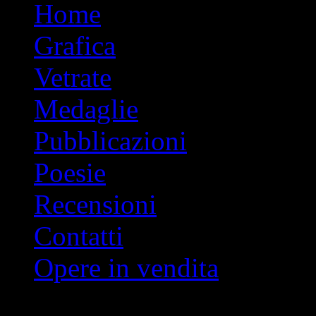
Vai
Home
al
contenuto
Grafica
Vetrate
Medaglie
Pubblicazioni
Poesie
Recensioni
Contatti
Opere in vendita
Indice