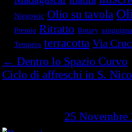
Oli
Olio su tavola
Niegowic
Ritratto
Premio
Rotary
sanguign
terracotta
Via Cruc
Tempera
←
Dentro lo Spazio Curvo
Ciclo di affreschi in S. Nic
Notizie 3 ottobre 201
Pubblicato il
25 Novembre 