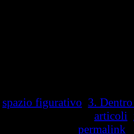
1,541 Visite totali, 1 visit
Questa voce è stata pubblic
spazio figurativo
,
3. Dentro
contrassegnata con
articoli
,
Contrassegna il
permalink
.