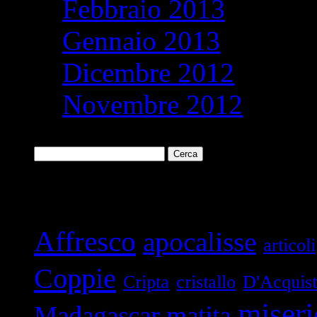
Febbraio 2013
Gennaio 2013
Dicembre 2012
Novembre 2012
Ricerca
per:
Parole chiave
Affresco
apocalisse
articoli
Coppie
Cripta
cristallo
D'Acquis
miseri
Madagascar
matita