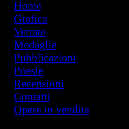
Vai
Home
al
contenuto
Grafica
Vetrate
Medaglie
Pubblicazioni
Poesie
Recensioni
Contatti
Opere in vendita
Indice