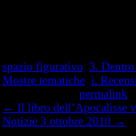
1,915 Visite totali, 1 visit
Questa voce è stata pubblic
spazio figurativo
,
3. Dentro
Mostre tematiche
,
i. Recens
Contrassegna il
permalink
.
←
Il libro dell’Apocalisse
Notizie 3 ottobre 2010
→