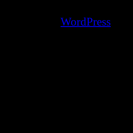
I commenti sono chiusi.
Powered by
WordPress
an