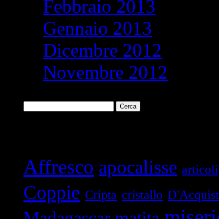
Febbraio 2013
Gennaio 2013
Dicembre 2012
Novembre 2012
Ricerca
per:
Parole chiave
Affresco
apocalisse
articoli
Coppie
Cripta
cristallo
D'Acquis
miseri
Madagascar
matita