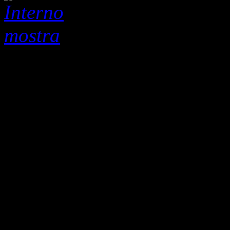
Dentro lo spazio cur
1968-2010, è il titolo della
Verrini, che è stata esposta
Palazzo Foresti a Carpi. L
lavori di forma sferica o ci
costituiscono il tratto distin
Pelloni, intenzionalmente ca
cultura a lui contemporanea
sessanta. I lavori artistici 