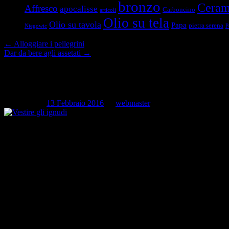
bronzo
Ceram
Affresco
apocalisse
Carboncino
articoli
Olio su tela
Olio su tavola
Papa
pietra serena
Niegowic
P
←
Alloggiare i pellegrini
Dar da bere agli assetati
→
Vestire gli ignudi
Pubblicato il
13 Febbraio 2016
da
webmaster
Vestire gli ignudi