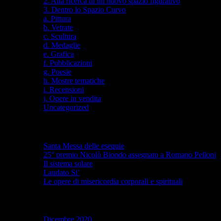
2. Alla ricerca di un nuovo spazio figurativo
3. Dentro lo Spazio Curvo
a. Pittura
b. Vetrate
c. Scultura
d. Medaglie
e. Grafica
f. Pubblicazioni
g. Poesie
h. Mostre tematiche
i. Recensioni
j. Opere in vendita
Uncategorized
Articoli recenti
Santa Messa delle esequie
25° premio Nicolò Biondo assegnato a Romano Pelloni
Il sistema solare
Laudato Si’
Le opere di misericordia corporali e spirituali
Archivi
Dicembre 2020