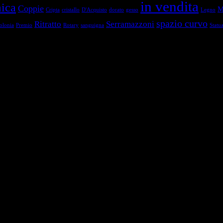
in vendita
ica
Coppie
M
Cripta
cristallo
D'Acquisto
dorato
gesso
Legno
spazio curvo
Ritratto
Serramazzoni
olonia
Premio
Rotary
sanguigna
Statu