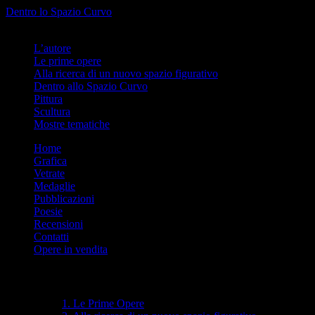
Info
No problem
Dentro lo Spazio Curvo
Romano Pelloni
L’autore
Le prime opere
Alla ricerca di un nuovo spazio figurativo
Dentro allo Spazio Curvo
Pittura
Scultura
Mostre tematiche
Vai
Home
al
Grafica
contenuto
Vetrate
Medaglie
Pubblicazioni
Poesie
Recensioni
Contatti
Opere in vendita
Indice
1. Le Prime Opere