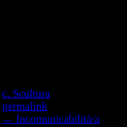
1,403 Visite totali, 1 visit
Questa voce è stata pubblic
c. Scultura
e contrassegnat
permalink
.
←
Incomunicabilità/a