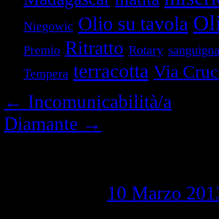
Oli
Olio su tavola
Niegowic
Ritratto
Premio
Rotary
sanguign
terracotta
Via Cruc
Tempera
←
Incomunicabilità/a
Diamante
→
Natività
Pubblicato il
10 Marzo 201