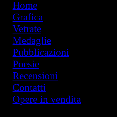
Vai
Home
al
contenuto
Grafica
Vetrate
Medaglie
Pubblicazioni
Poesie
Recensioni
Contatti
Opere in vendita
Indice