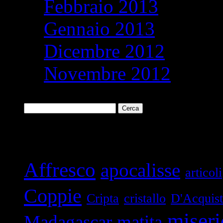
Febbraio 2013
Gennaio 2013
Dicembre 2012
Novembre 2012
Ricerca
per:
Parole chiave
Affresco
apocalisse
articoli
Coppie
Cripta
cristallo
D'Acquis
miseri
Madagascar
matita