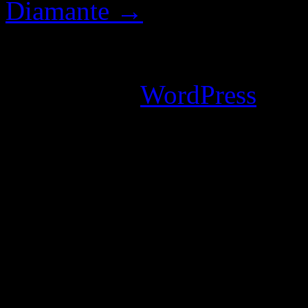
Diamante
→
I commenti sono chiusi.
Powered by
WordPress
an