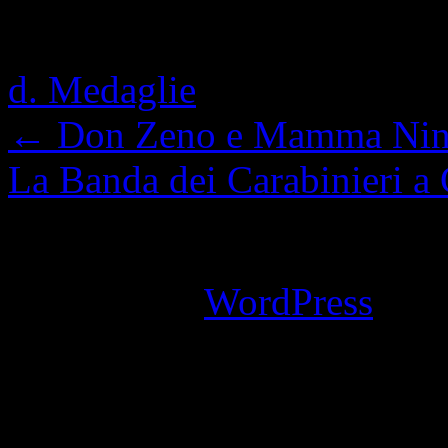
Questa voce è stata pubblic
d. Medaglie
. Contrassegna 
←
Don Zeno e Mamma Nin
La Banda dei Carabinieri a
I commenti sono chiusi.
Powered by
WordPress
an