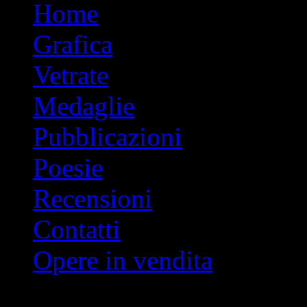
Vai
Home
al
contenuto
Grafica
Vetrate
Medaglie
Pubblicazioni
Poesie
Recensioni
Contatti
Opere in vendita
Indice