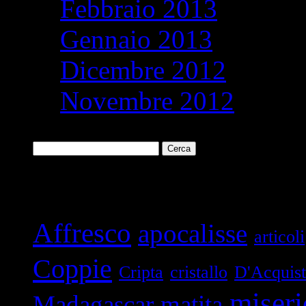
Febbraio 2013
Gennaio 2013
Dicembre 2012
Novembre 2012
Ricerca
per:
Parole chiave
Affresco
apocalisse
articoli
Coppie
Cripta
cristallo
D'Acquis
miseri
Madagascar
matita