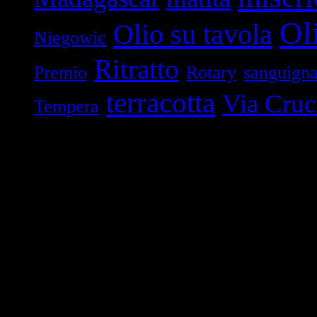
Oli
Olio su tavola
Niegowic
Ritratto
Premio
Rotary
sanguign
terracotta
Via Cruc
Tempera
Lo spazio oculare
Lo spazio oculare
La ricerca di una nuova for
spazio che superasse la con
prospettiva è stata avviata 