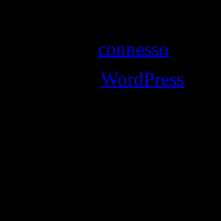
Lascia un commento
Devi essere
connesso
per in
Powered by
WordPress
an