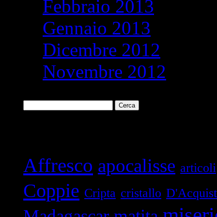
Febbraio 2013
Gennaio 2013
Dicembre 2012
Novembre 2012
Ricerca
per:
Parole chiave
Affresco
apocalisse
articoli
Coppie
Cripta
cristallo
D'Acquis
miseri
Madagascar
matita