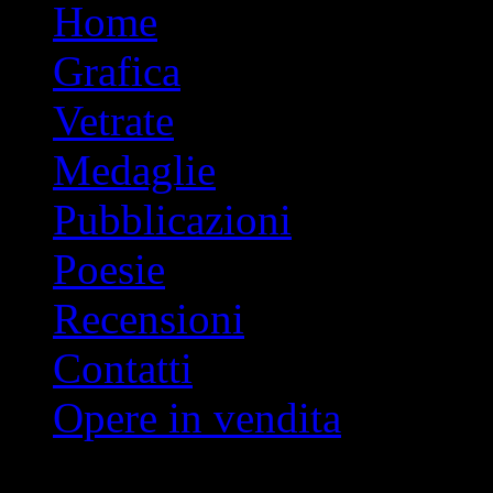
Vai
Home
al
contenuto
Grafica
Vetrate
Medaglie
Pubblicazioni
Poesie
Recensioni
Contatti
Opere in vendita
Indice